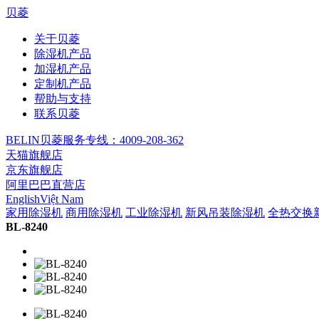
贝菱
关于贝菱
除湿机产品
加湿机产品
定制机产品
帮助与支持
联系贝菱
BELIN贝菱服务专线：4009-208-362
天猫旗舰店
京东旗舰店
阿里巴巴直营店
English
Việt Nam
家用除湿机
商用除湿机
工业除湿机
新风吊装除湿机
全热交换
BL-8240