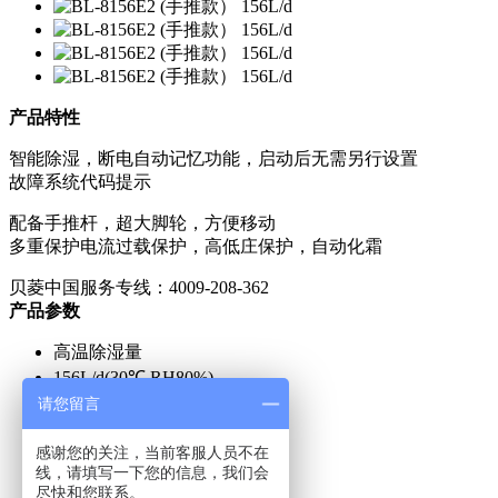
产品特性
智能除湿，断电自动记忆功能，启动后无需另行设置
故障系统代码提示
配备手推杆，超大脚轮，方便移动
多重保护电流过载保护，高低庄保护，自动化霜
贝菱中国服务专线：4009-208-362
产品参数
高温除湿量
156L/d(30℃ RH80%)
适用面积
请您留言
150-210㎡
感谢您的关注，当前客服人员不在
额定电压/频率
线，请填写一下您的信息，我们会
220V-50Hz
尽快和您联系。