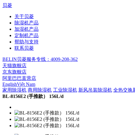
贝菱
关于贝菱
除湿机产品
加湿机产品
定制机产品
帮助与支持
联系贝菱
BELIN贝菱服务专线：4009-208-362
天猫旗舰店
京东旗舰店
阿里巴巴直营店
English
Việt Nam
家用除湿机
商用除湿机
工业除湿机
新风吊装除湿机
全热交换
BL-8156E2 (手推款） 156L/d